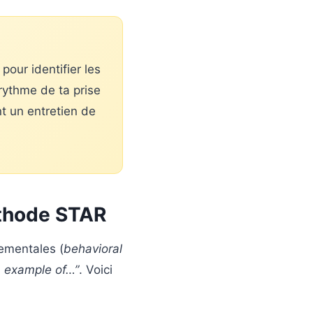
pour identifier les
 rythme de ta prise
nt un entretien de
éthode STAR
ementales (
behavioral
 example of…”
. Voici