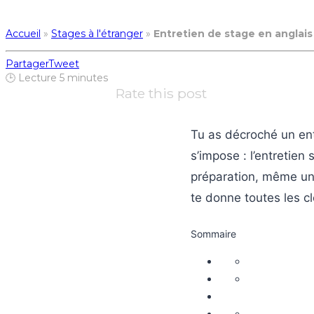
Entretien de stage en anglai
Accueil
»
Stages à l'étranger
»
Entretien de stage en anglais
Partager
Tweet
🕒 Lecture
5
minutes
Rate this post
Tu as décroché un en
s’impose : l’entretien
préparation, même un 
te donne toutes les c
Sommaire