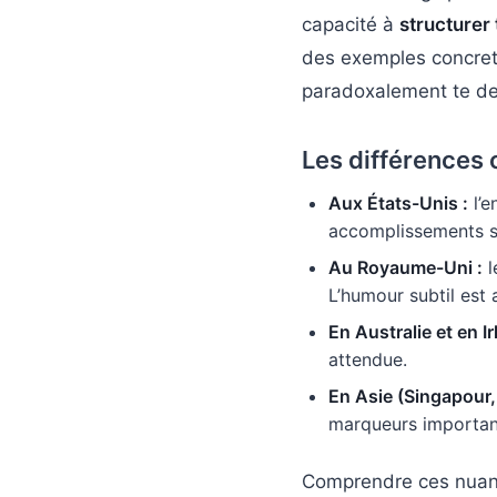
capacité à
structurer
des exemples concrets
paradoxalement te des
Les différences 
Aux États-Unis :
l’e
accomplissements s
Au Royaume-Uni :
l
L’humour subtil est 
En Australie et en Ir
attendue.
En Asie (Singapour
marqueurs importan
Comprendre ces nuance