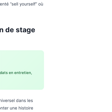
enté “sell yourself” où
en de stage
dats en entretien,
niversel dans les
ter une histoire