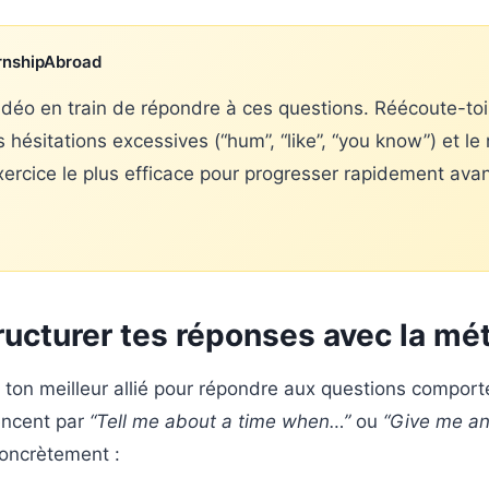
ernshipAbroad
idéo en train de répondre à ces questions. Réécoute-toi 
s hésitations excessives (“hum”, “like”, “you know”) et le
exercice le plus efficace pour progresser rapidement ava
ucturer tes réponses avec la m
ton meilleur allié pour répondre aux questions comport
encent par
“Tell me about a time when…”
ou
“Give me an
concrètement :