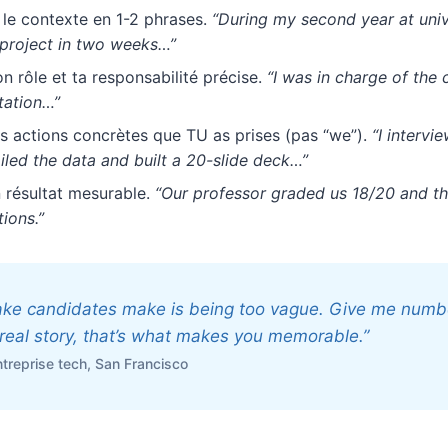
le contexte en 1-2 phrases.
“During my second year at univ
 project in two weeks…”
n rôle et ta responsabilité précise.
“I was in charge of the 
tation…”
s actions concrètes que TU as prises (pas “we”).
“I intervi
iled the data and built a 20-slide deck…”
résultat mesurable.
“Our professor graded us 18/20 and th
ions.”
ake candidates make is being too vague. Give me numb
real story, that’s what makes you memorable.”
reprise tech, San Francisco