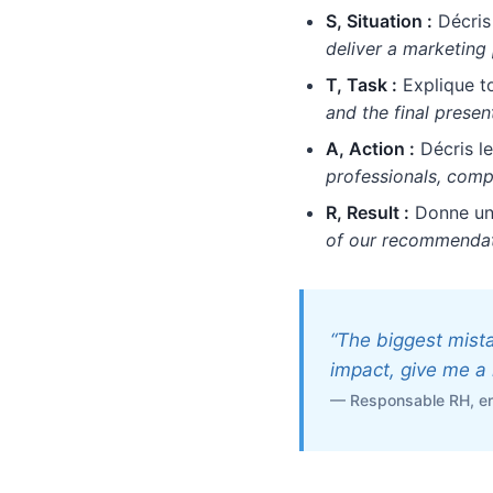
S, Situation :
Décris 
deliver a marketing
T, Task :
Explique to
and the final presen
A, Action :
Décris le
professionals, comp
R, Result :
Donne un 
of our recommendat
“The biggest mist
impact, give me a 
— Responsable RH, ent