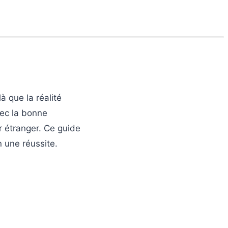
 réussir
ilà que la réalité
vec la bonne
r étranger. Ce guide
n une réussite.