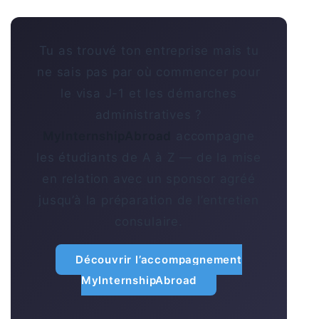
Tu as trouvé ton entreprise mais tu
ne sais pas par où commencer pour
le visa J-1 et les démarches
administratives ?
MyInternshipAbroad
accompagne
les étudiants de A à Z — de la mise
en relation avec un sponsor agréé
jusqu’à la préparation de l’entretien
consulaire.
Découvrir l’accompagnement
MyInternshipAbroad